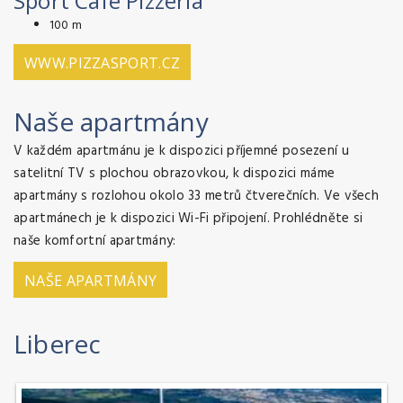
Sport Café Pizzeria
100 m
WWW.PIZZASPORT.CZ
Naše apartmány
V každém apartmánu je k dispozici příjemné posezení u
satelitní TV s plochou obrazovkou, k dispozici máme
apartmány s rozlohou okolo 33 metrů čtverečních. Ve všech
apartmánech je k dispozici Wi-Fi připojení. Prohlédněte si
naše komfortní apartmány:
NAŠE APARTMÁNY
Liberec